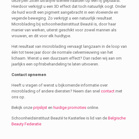
deze pen zitten ultrafijne steriele naalden op een rij geplaatst.
Hierdoor verkrijgt u een 3D effect dat toch natuurlijk oogt. Onder
de huid wordt een pigment aangebracht in een vloeiende en
vegende beweging. Zo verkrijgt u een natuurlijk resultaat.
Microblading bij schoonheidsinstituut Beauté is, door haar
manier van werken, uiterst geschikt voor zowel mannen als
vrouwen, en dit voor elk huidtype.
Het resultaat van microblading vervaagt langzaam in de loop van
één tot twee jaar door de normale celvernieuwing van het
lichaam. Wenst u een duurzaam effect? Dan raden wij aan om
jaarlijks een opfrisbehandeling te laten uitvoeren.
Contact opnemen
Heeft u vragen of wenst u bijkomende informatie over
microblading of andere diensten? Neem dan snel
contact
met
ons op.
Bekijk onze
prijslijst
en
huidige promoties
online.
Schoonheidsinstituut Beauté te Kasterlee is lid van de
Belgische
Beauty Federatie